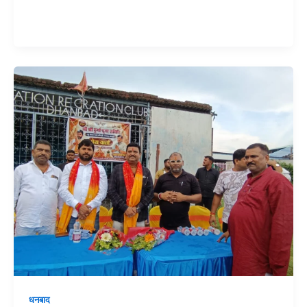
धनबाद