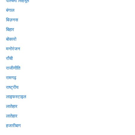
पश्चिमी सिंहभूम
बंगाल
बिज़नस
बिहार
बोकारो
मनोरंजन
राँची
राजीनीति
रामगढ़
राष्ट्रीय
लाइफस्टाइल
लातेहार
लातेहार
हजारीबाग