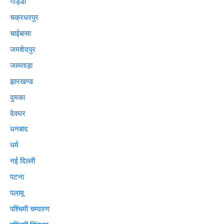
गोड्डा
चक्रधरपुर
चाईबासा
जमशेदपुर
जामताड़ा
झारखण्ड
दुमका
देवघर
धनबाद
धर्म
नई दिल्ली
पटना
पलामू
पश्चिमी चम्पारण