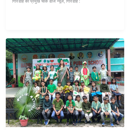
गिरिडीह का प्रमुख चौक डीजे न्यूज, गिरिडीह :