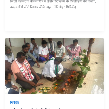
जिला बैडमिंटन चैंपियनशिप में इंडोर स्टेडियम के खिलाड़ियों का जलवा,
कई वर्गों में जीते खिताब डीजे न्यूज, गिरिडीह : गिरिडीह
गिरिडीह