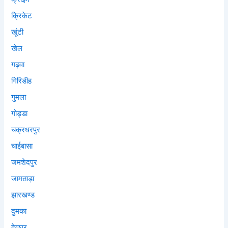
क्रिकेट
खूंटी
खेल
गढ़वा
गिरिडीह
गुमला
गोड्डा
चक्रधरपुर
चाईबासा
जमशेदपुर
जामताड़ा
झारखण्ड
दुमका
देवघर