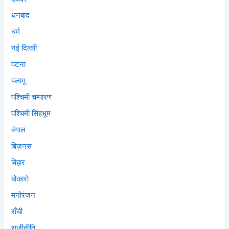
धनबाद
धर्म
नई दिल्ली
पटना
पलामू
पश्चिमी चम्पारण
पश्चिमी सिंहभूम
बंगाल
बिज़नस
बिहार
बोकारो
मनोरंजन
राँची
राजीनीति