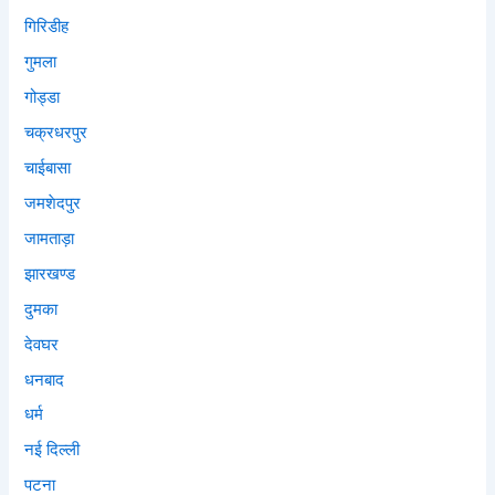
गिरिडीह
गुमला
गोड्डा
चक्रधरपुर
चाईबासा
जमशेदपुर
जामताड़ा
झारखण्ड
दुमका
देवघर
धनबाद
धर्म
नई दिल्ली
पटना