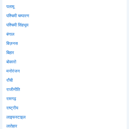
पलामू
पश्चिमी चम्पारण
पश्चिमी सिंहभूम
बंगाल
बिज़नस
बिहार
बोकारो
मनोरंजन
राँची
राजीनीति
रामगढ़
राष्ट्रीय
लाइफस्टाइल
लातेहार