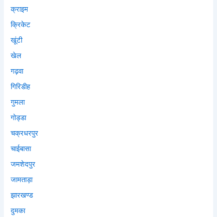
क्राइम
क्रिकेट
खूंटी
खेल
गढ़वा
गिरिडीह
गुमला
गोड्डा
चक्रधरपुर
चाईबासा
जमशेदपुर
जामताड़ा
झारखण्ड
दुमका