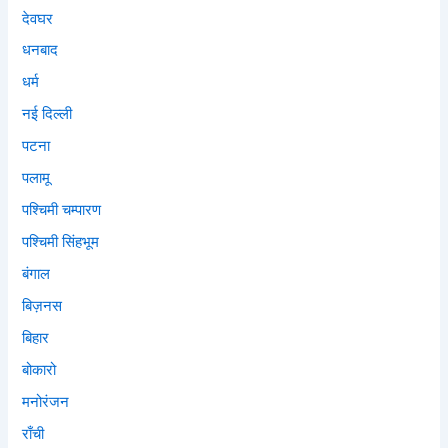
देवघर
धनबाद
धर्म
नई दिल्ली
पटना
पलामू
पश्चिमी चम्पारण
पश्चिमी सिंहभूम
बंगाल
बिज़नस
बिहार
बोकारो
मनोरंजन
राँची