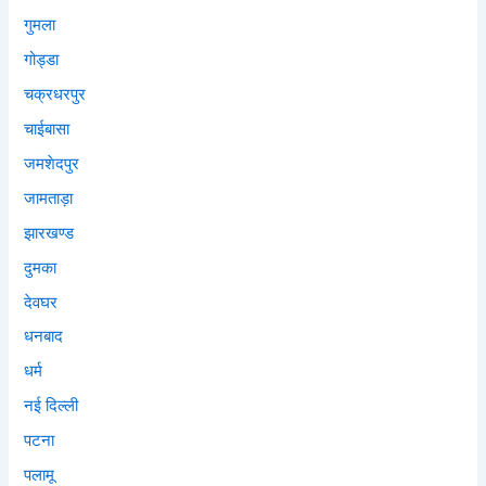
गुमला
गोड्डा
चक्रधरपुर
चाईबासा
जमशेदपुर
जामताड़ा
झारखण्ड
दुमका
देवघर
धनबाद
धर्म
नई दिल्ली
पटना
पलामू