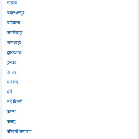
गोड्डा
चक्रधरपुर
चाईबासा
जमशेदपुर
जामताड़ा
झारखण्ड
दुमका
देवघर
धनबाद
धर्म
नई दिल्ली
पटना
पलामू
पश्चिमी चम्पारण