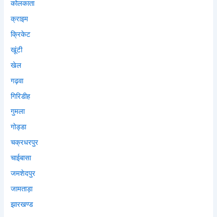
कोलकाता
क्राइम
क्रिकेट
खूंटी
खेल
गढ़वा
गिरिडीह
गुमला
गोड्डा
चक्रधरपुर
चाईबासा
जमशेदपुर
जामताड़ा
झारखण्ड