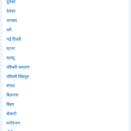
दुमका
देवघर
धनबाद
धर्म
नई दिल्ली
पटना
पलामू
पश्चिमी चम्पारण
पश्चिमी सिंहभूम
बंगाल
बिज़नस
बिहार
बोकारो
मनोरंजन