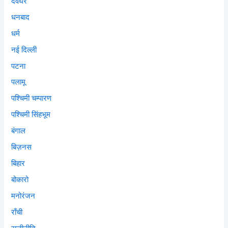
देवघर
धनबाद
धर्म
नई दिल्ली
पटना
पलामू
पश्चिमी चम्पारण
पश्चिमी सिंहभूम
बंगाल
बिज़नस
बिहार
बोकारो
मनोरंजन
राँची