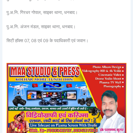
पु.अ.नि. गिरधर गोपाल, साइबर थाना, धनबाद।
पु.अ.नि. अंजन मंडल, साइबर थाना, धनबाद।
सिटी हॉक्स 07, 08 एवं 09 के पदाधिकारी एवं जवान।