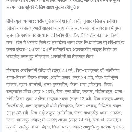
अंतरराज्यीय नेटवर्क के नौ साइबर अपराधी गिरफ्तार, ऑनलाइन गेमिंग के मुख्य
सरगना तक पहुंचने के लिए साक्ष्य जुटस रही पुलिस
डीजे न्यूज, धनबाद : वरीय
पुलिस अधीक्षक के निर्देशानुसार पुलिस उपाधीक्षक
(सीसीआर) सह प्रभारी साइबर अपराध रोकथाम, धनबाद के मार्गदर्शन में गुप्त
सूचना के आधार पर सत्यापन एवं छापेमारी के लिए विशेष टीम का गठन किया
गया। टीम ने धनबाद जिले के सरायढेला थाना क्षेत्र स्थित होटल न्यू हरि-इन के
कमरा संख्या-103 एवं 108 में छापेमारी कर अंतरराज्यीय साइबर गिरोह का
भंडाफोड़ करते हुए नौ साइबर अपराधियों को गिरफ्तार किया।
गिरफ्तार आरोपितों में रोहित दॉ (उम्र 23 वर्ष), पिता-राजकुमार दॉ, जोगीतोपा,
थाना-निरसा, जिला-धनबाद; आशीष कुमार (उम्र 24 वर्ष), पिता-शशीभूषण
प्रसाद, ग्राम-बभनोली, थाना-मुफ्फसील, जिला-आरा (भोजपुर), बिहार;
चन्द्रकांत परिदा (उम्र 30 वर्ष), पिता-टुना परिदा, उजाला, गोपीनाथपुर, थाना-
टांगी, जिला-खुर्दा, उड़ीसा; महफूज आलम (उम्र 22 वर्ष), पिता-मकसूद आलम,
शिवलीबाड़ी, थाना-कुमारधुबी ओपी (चिरकुंडा), जिला-धनबाद; मिथिलेश ठाकुर
(उम्र 33 वर्ष), पिता-भदो ठाकुर, रानीबमिया, पोस्ट-पाथरडीह, थाना-अमडंडा,
जिला-भागलपुर, बिहार; मो. आबिद आलम (उम्र 24 वर्ष), पिता-मो. सलाउद्दीन
अंसारी, राघोपुर, थाना-बिहटा, जिला-पटना, बिहार; आशुतोष कुमार आनंद (उम्र