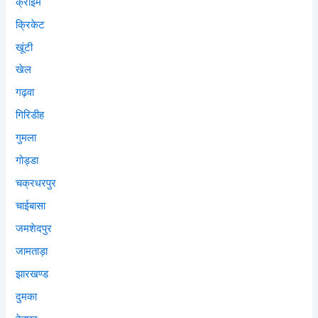
क्राइम
क्रिकेट
खूंटी
खेल
गढ़वा
गिरिडीह
गुमला
गोड्डा
चक्रधरपुर
चाईबासा
जमशेदपुर
जामताड़ा
झारखण्ड
दुमका