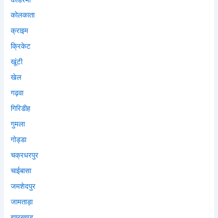
कोलकाता
क्राइम
क्रिकेट
खूंटी
खेल
गढ़वा
गिरिडीह
गुमला
गोड्डा
चक्रधरपुर
चाईबासा
जमशेदपुर
जामताड़ा
झारखण्ड