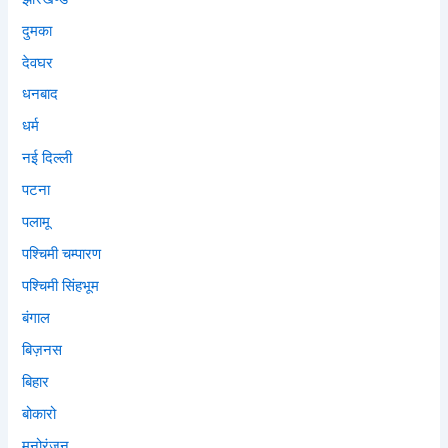
दुमका
देवघर
धनबाद
धर्म
नई दिल्ली
पटना
पलामू
पश्चिमी चम्पारण
पश्चिमी सिंहभूम
बंगाल
बिज़नस
बिहार
बोकारो
मनोरंजन