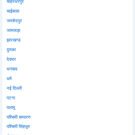
चक्रधरपुर
चाईबासा
जमशेदपुर
जामताड़ा
झारखण्ड
दुमका
देवघर
धनबाद
धर्म
नई दिल्ली
पटना
पलामू
पश्चिमी चम्पारण
पश्चिमी सिंहभूम