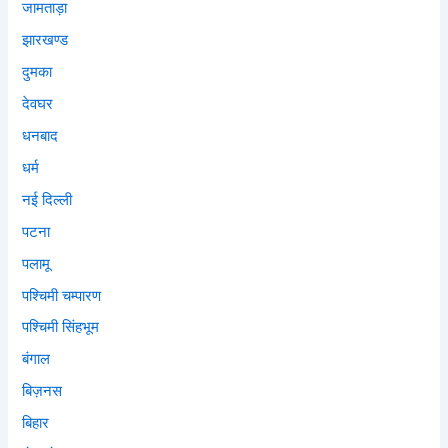
जामताड़ा
झारखण्ड
दुमका
देवघर
धनबाद
धर्म
नई दिल्ली
पटना
पलामू
पश्चिमी चम्पारण
पश्चिमी सिंहभूम
बंगाल
बिज़नस
बिहार