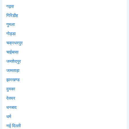
गढ़वा
गिरिडीह
गुमला
गोड्डा
चक्रधरपुर
चाईबासा
जमशेदपुर
जामताड़ा
झारखण्ड
दुमका
देवघर
धनबाद
धर्म
नई दिल्ली