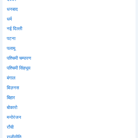
धनबाद
धर्म
नई दिल्ली
पटना
पलामू
पश्चिमी चम्पारण
पश्चिमी सिंहभूम
बंगाल
बिज़नस
बिहार
बोकारो
मनोरंजन
राँची
राजीनीति