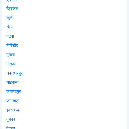
क्रिकेट
खूंटी
खेल
गढ़वा
गिरिडीह
गुमला
गोड्डा
चक्रधरपुर
चाईबासा
जमशेदपुर
जामताड़ा
झारखण्ड
दुमका
देवघर