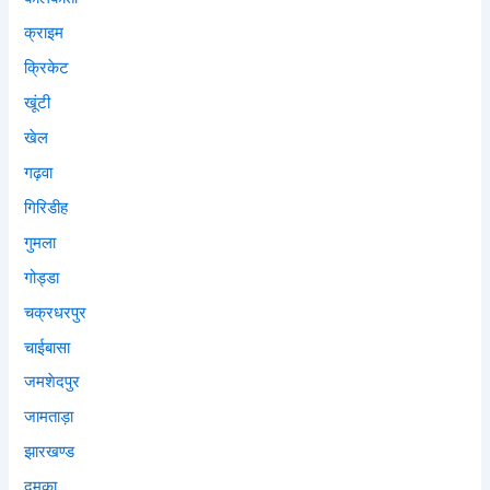
क्राइम
क्रिकेट
खूंटी
खेल
गढ़वा
गिरिडीह
गुमला
गोड्डा
चक्रधरपुर
चाईबासा
जमशेदपुर
जामताड़ा
झारखण्ड
दुमका