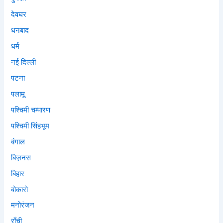
देवघर
धनबाद
धर्म
नई दिल्ली
पटना
पलामू
पश्चिमी चम्पारण
पश्चिमी सिंहभूम
बंगाल
बिज़नस
बिहार
बोकारो
मनोरंजन
राँची