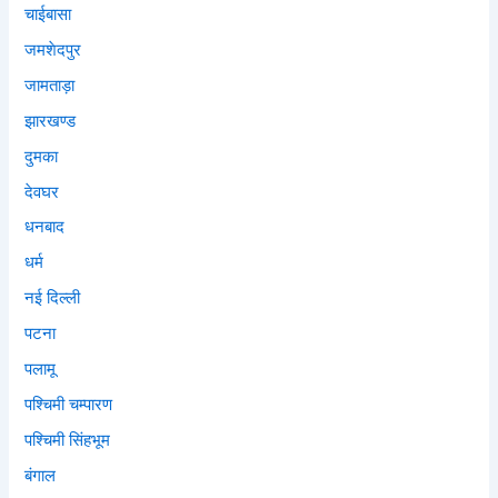
चाईबासा
जमशेदपुर
जामताड़ा
झारखण्ड
दुमका
देवघर
धनबाद
धर्म
नई दिल्ली
पटना
पलामू
पश्चिमी चम्पारण
पश्चिमी सिंहभूम
बंगाल