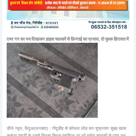
एयर गन का भय दिखाकर हाइवा चालकों से छिनतई का प्रयास, दो युवक हिरासत में
डीजे न्यूज, केंदुआ(धनबाद) : गोंदूडीह से कोयला लोड कर शुक्रवार सुबह खास
कुसुंडा पहाड़ी के रास्ते निरसा स्थित एमपीएल जा रहे हाईवा चालकों से एयर गन