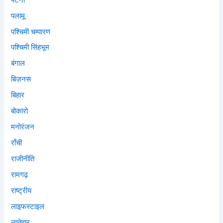
पलामू
पश्चिमी चम्पारण
पश्चिमी सिंहभूम
बंगाल
बिज़नस
बिहार
बोकारो
मनोरंजन
राँची
राजीनीति
रामगढ़
राष्ट्रीय
लाइफस्टाइल
लातेहार