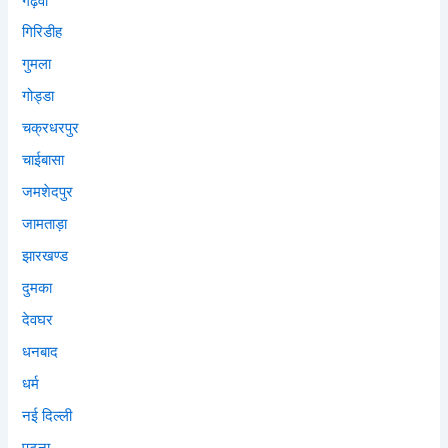
गढ़वा
गिरिडीह
गुमला
गोड्डा
चक्रधरपुर
चाईबासा
जमशेदपुर
जामताड़ा
झारखण्ड
दुमका
देवघर
धनबाद
धर्म
नई दिल्ली
पटना