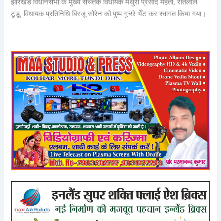
झारखंड विधानसभा के मुख्य सचेतक विधायक मथुरा प्रसाद महतो, रतिलाल
टूडू, विधायक प्रतिनिधि बिरजू सोरेन को पुष्प गुच्छे भेँट कर स्वागत किया गया।