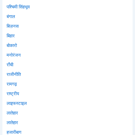
पश्चिमी सिंहभूम
बंगाल
बिज़नस
बिहार
बोकारो
मनोरंजन
राँची
राजीनीति
रामगढ़
राष्ट्रीय
लाइफस्टाइल
लातेहार
लातेहार
हजारीबाग