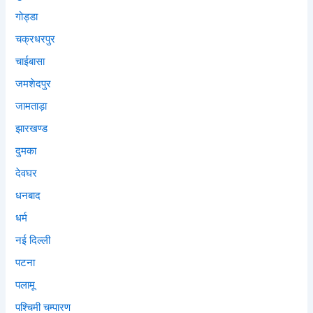
गोड्डा
चक्रधरपुर
चाईबासा
जमशेदपुर
जामताड़ा
झारखण्ड
दुमका
देवघर
धनबाद
धर्म
नई दिल्ली
पटना
पलामू
पश्चिमी चम्पारण