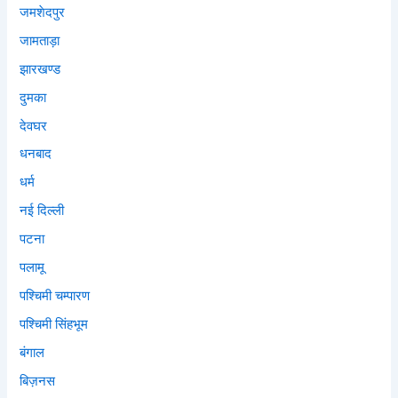
जमशेदपुर
जामताड़ा
झारखण्ड
दुमका
देवघर
धनबाद
धर्म
नई दिल्ली
पटना
पलामू
पश्चिमी चम्पारण
पश्चिमी सिंहभूम
बंगाल
बिज़नस