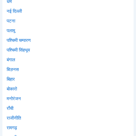
धर्म
नई दिल्ली
पटना
पलामू
पश्चिमी चम्पारण
पश्चिमी सिंहभूम
बंगाल
बिज़नस
बिहार
बोकारो
मनोरंजन
राँची
राजीनीति
रामगढ़