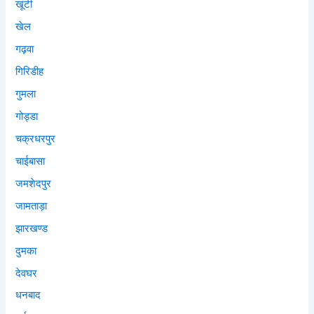
खूंटी
खेल
गढ़वा
गिरिडीह
गुमला
गोड्डा
चक्रधरपुर
चाईबासा
जमशेदपुर
जामताड़ा
झारखण्ड
दुमका
देवघर
धनबाद