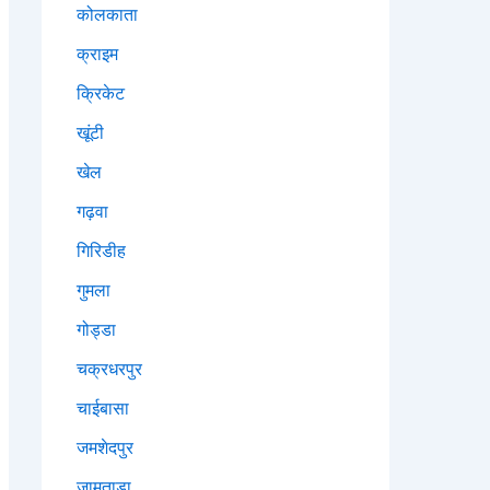
कोलकाता
क्राइम
क्रिकेट
खूंटी
खेल
गढ़वा
गिरिडीह
गुमला
गोड्डा
चक्रधरपुर
चाईबासा
जमशेदपुर
जामताड़ा