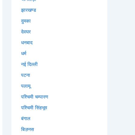
झारखण्ड
दुमका
देवघर
धनबाद
धर्म
नई दिल्ली
पटना
पलामू
पश्चिमी चम्पारण
पश्चिमी सिंहभूम
बंगाल
बिज़नस