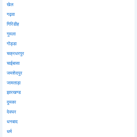
खेल
गढ़वा
गिरिडीह
गुमला
गोड्डा
चक्रधरपुर
चाईबासा
जमशेदपुर
जामताड़ा
झारखण्ड
दुमका
देवघर
धनबाद
धर्म