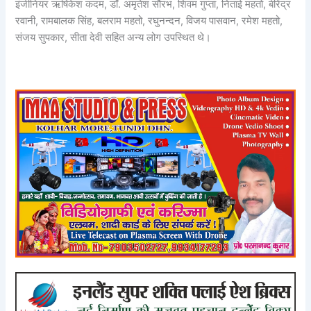
इंजीनियर ऋषिकेश कदम, डॉ. अमृतेश सौरभ, शिवम गुप्ता, निताई महतो, बीरेंद्र
रवानी, रामबालक सिंह, बलराम महतो, रघुनन्दन, विजय पासवान, रमेश महतो,
संजय सुपकार, सीता देवी सहित अन्य लोग उपस्थित थे।