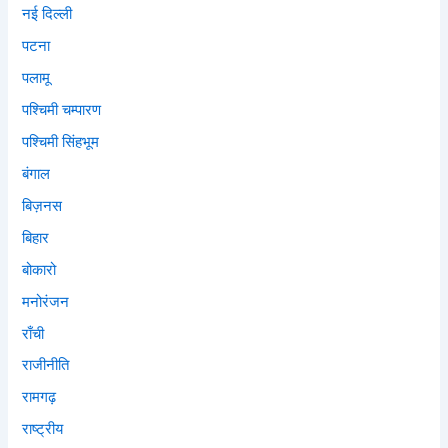
नई दिल्ली
पटना
पलामू
पश्चिमी चम्पारण
पश्चिमी सिंहभूम
बंगाल
बिज़नस
बिहार
बोकारो
मनोरंजन
राँची
राजीनीति
रामगढ़
राष्ट्रीय