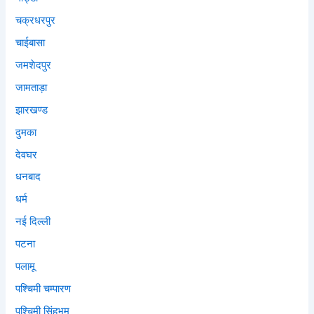
चक्रधरपुर
चाईबासा
जमशेदपुर
जामताड़ा
झारखण्ड
दुमका
देवघर
धनबाद
धर्म
नई दिल्ली
पटना
पलामू
पश्चिमी चम्पारण
पश्चिमी सिंहभूम