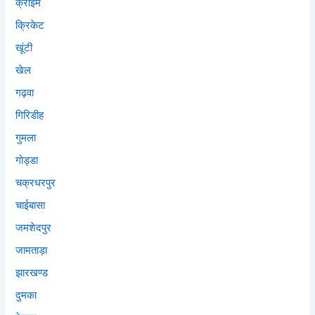
क्राइम
क्रिकेट
खूंटी
खेल
गढ़वा
गिरिडीह
गुमला
गोड्डा
चक्रधरपुर
चाईबासा
जमशेदपुर
जामताड़ा
झारखण्ड
दुमका