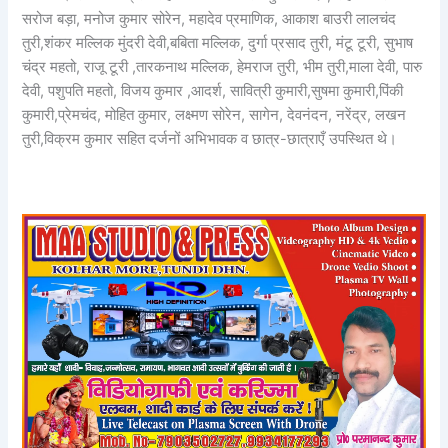
सरोज बड़ा, मनोज कुमार सोरेन, महादेव प्रमाणिक, आकाश बाउरी लालचंद
तुरी,शंकर मल्लिक मुंदरी देवी,बबिता मल्लिक, दुर्गा प्रसाद तुरी, मंटू टूरी, सुभाष
चंद्र महतो, राजू टूरी ,तारकनाथ मल्लिक, हेमराज तुरी, भीम तुरी,माला देवी, पारु
देवी, पशुपति महतो, विजय कुमार ,आदर्श, सावित्री कुमारी,सुषमा कुमारी,पिंकी
कुमारी,प्रेमचंद, मोहित कुमार, लक्ष्मण सोरेन, सागेन, देवनंदन, नरेंद्र, लखन
तुरी,विक्रम कुमार सहित दर्जनों अभिभावक व छात्र-छात्राएँ उपस्थित थे।