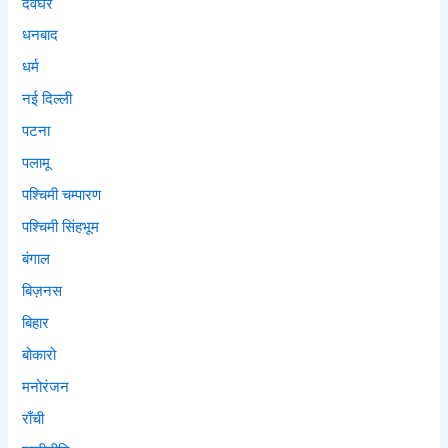
देवघर
धनबाद
धर्म
नई दिल्ली
पटना
पलामू
पश्चिमी चम्पारण
पश्चिमी सिंहभूम
बंगाल
बिज़नस
बिहार
बोकारो
मनोरंजन
राँची