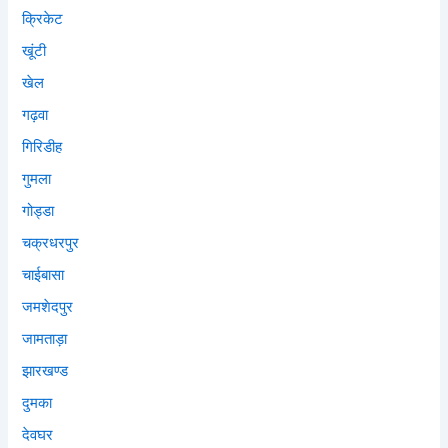
क्रिकेट
खूंटी
खेल
गढ़वा
गिरिडीह
गुमला
गोड्डा
चक्रधरपुर
चाईबासा
जमशेदपुर
जामताड़ा
झारखण्ड
दुमका
देवघर