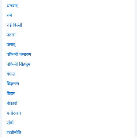
धनबाद
धर्म
नई दिल्ली
पटना
पलामू
पश्चिमी चम्पारण
पश्चिमी सिंहभूम
बंगाल
बिज़नस
बिहार
बोकारो
मनोरंजन
राँची
राजीनीति