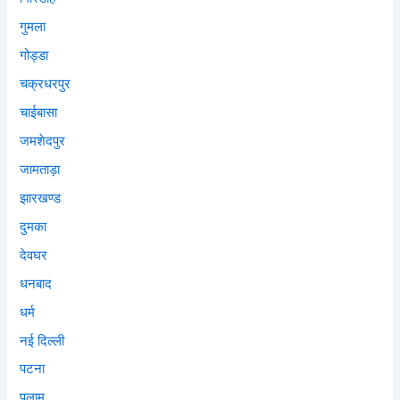
गुमला
गोड्डा
चक्रधरपुर
चाईबासा
जमशेदपुर
जामताड़ा
झारखण्ड
दुमका
देवघर
धनबाद
धर्म
नई दिल्ली
पटना
पलामू