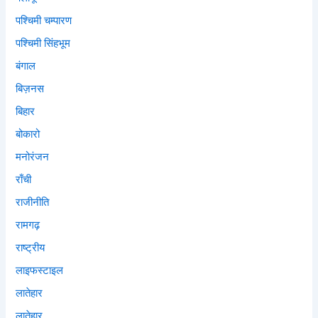
पश्चिमी चम्पारण
पश्चिमी सिंहभूम
बंगाल
बिज़नस
बिहार
बोकारो
मनोरंजन
राँची
राजीनीति
रामगढ़
राष्ट्रीय
लाइफस्टाइल
लातेहार
लातेहार