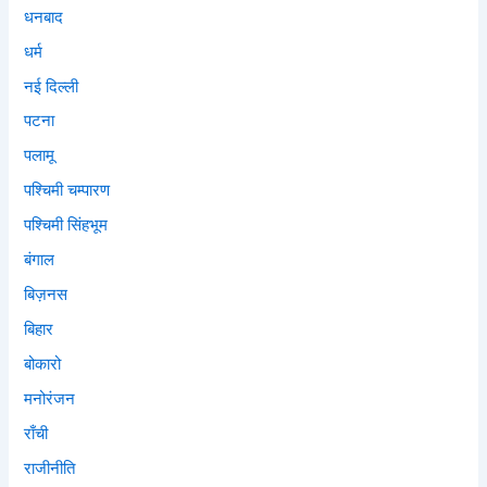
धनबाद
धर्म
नई दिल्ली
पटना
पलामू
पश्चिमी चम्पारण
पश्चिमी सिंहभूम
बंगाल
बिज़नस
बिहार
बोकारो
मनोरंजन
राँची
राजीनीति