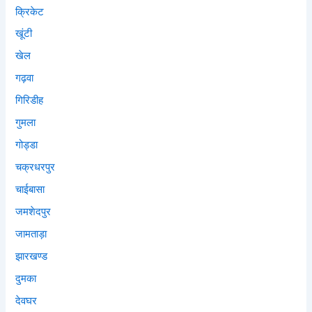
क्रिकेट
खूंटी
खेल
गढ़वा
गिरिडीह
गुमला
गोड्डा
चक्रधरपुर
चाईबासा
जमशेदपुर
जामताड़ा
झारखण्ड
दुमका
देवघर