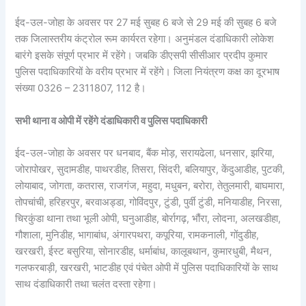
ईद-उल-जोहा के अवसर पर 27 मई सुबह 6 बजे से 29 मई की सुबह 6 बजे
तक जिलास्तरीय कंट्रोल रूम कार्यरत रहेगा। अनुमंडल दंडाधिकारी लोकेश
बारंगे इसके संपूर्ण प्रभार में रहेंगे। जबकि डीएसपी सीसीआर प्रदीप कुमार
पुलिस पदाधिकारियों के वरीय प्रभार में रहेंगे। जिला नियंत्रण कक्ष का दूरभाष
संख्या 0326 – 2311807, 112 है।
सभी थाना व ओपी में रहेंगे दंडाधिकारी व पुलिस पदाधिकारी
ईद-उल-जोहा के अवसर पर धनबाद, बैंक मोड़, सरायढेला, धनसार, झरिया,
जोरापोखर, सुदामडीह, पाथरडीह, तिसरा, सिंदरी, बलियापुर, केंदुआडीह, पुटकी,
लोयाबाद, जोगता, कतरास, राजगंज, महुदा, मधुबन, बरोरा, तेतुलमारी, बाघमारा,
तोपचांची, हरिहरपुर, बरवाअड्डा, गोविंदपुर, टुंडी, पुर्वी टुंडी, मनियाडीह, निरसा,
चिरकुंडा थाना तथा भूली ओपी, घनुआडीह, बोर्रागढ़, भौंरा, लोदना, अलखडीहा,
गौशाला, मुनिडीह, भागाबांध, अंगारपथरा, कपूरिया, रामकनाली, गोंदुडीह,
खरखरी, ईस्ट बसुरिया, सोनारडीह, धर्माबांध, कालूबथान, कुमारधुबी, मैथन,
गलफरबाड़ी, खरखरी, भाटडीह एवं पंचेत ओपी में पुलिस पदाधिकारियों के साथ
साथ दंडाधिकारी तथा चलंत दस्ता रहेगा।