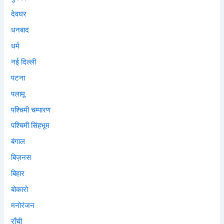
देवघर
धनबाद
धर्म
नई दिल्ली
पटना
पलामू
पश्चिमी चम्पारण
पश्चिमी सिंहभूम
बंगाल
बिज़नस
बिहार
बोकारो
मनोरंजन
राँची