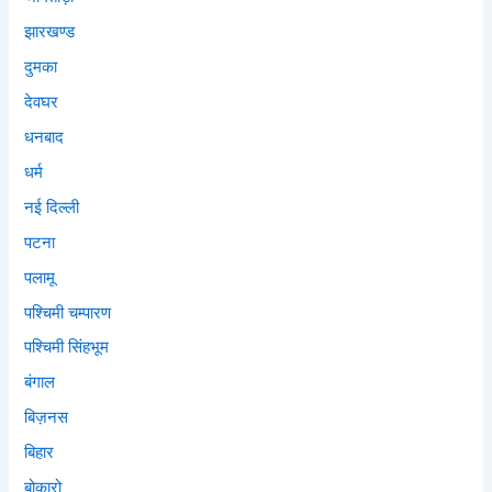
झारखण्ड
दुमका
देवघर
धनबाद
धर्म
नई दिल्ली
पटना
पलामू
पश्चिमी चम्पारण
पश्चिमी सिंहभूम
बंगाल
बिज़नस
बिहार
बोकारो