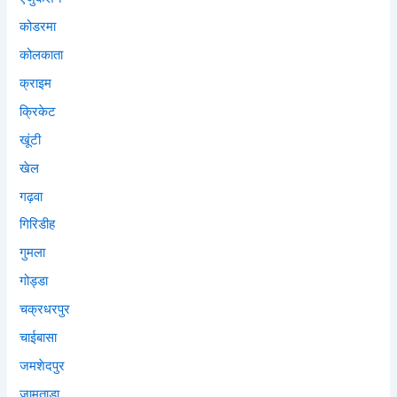
कोडरमा
कोलकाता
क्राइम
क्रिकेट
खूंटी
खेल
गढ़वा
गिरिडीह
गुमला
गोड्डा
चक्रधरपुर
चाईबासा
जमशेदपुर
जामताड़ा