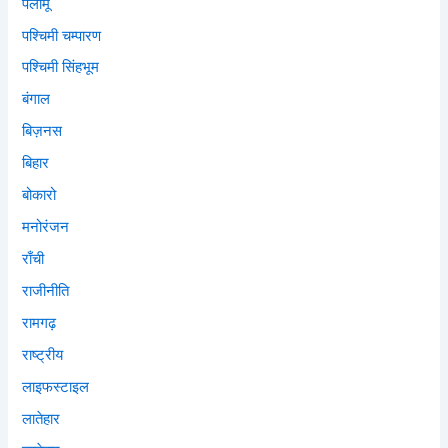
पलामू
पश्चिमी चम्पारण
पश्चिमी सिंहभूम
बंगाल
बिज़नस
बिहार
बोकारो
मनोरंजन
राँची
राजीनीति
रामगढ़
राष्ट्रीय
लाइफस्टाइल
लातेहार