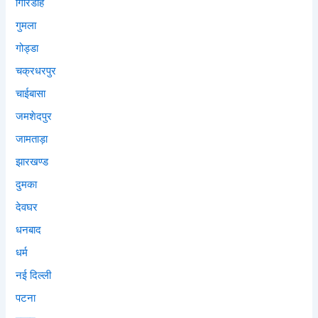
गिरिडीह
गुमला
गोड्डा
चक्रधरपुर
चाईबासा
जमशेदपुर
जामताड़ा
झारखण्ड
दुमका
देवघर
धनबाद
धर्म
नई दिल्ली
पटना