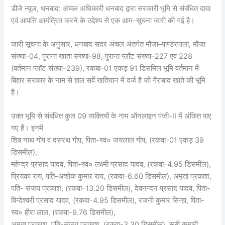
डीजे न्यूज, धनबाद: अंचल अधिकारी धनबाद द्वारा सरकारी भूमि से संबंधित दावा
एवं आपत्ति आमंत्रित करने के उद्देश्य से एक आम-सूचना जारी की गई है।
जारी सूचना के अनुसार, धनबाद सदर अंचल अंतर्गत मौजा–पाण्डरपाला, मौजा
संख्या–04, पुराना खाता संख्या–98, पुराना प्लॉट संख्या–227 एवं 228
(वर्तमान प्लॉट संख्या–239), रकबा–01 एकड़ 91 डिसमिल भूमि वर्तमान में
बिहार सरकार के नाम से हाल सर्वे खतियान में दर्ज है जो गैराबाद खाते की भूमि
है।
उक्त भूमि से संबंधित कुल 09 व्यक्तियों के नाम ऑनलाइन पंजी-II में अंकित पाए
गए हैं। इनमें
शिव नाथ गोप व दसरथ गोप, पिता-स्व० जयलाल गोप, (रकवा-01 एकड़ 39
डिसमील),
महेन्द्र प्रसाद यादव, पिता-स्व० लक्ष्मी प्रसाद यादव, (रकवा-4.95 डिसमील),
प्रियंका राय, पति-अशोक कुमार राय, (रकवा-6.60 डिसमील), अमृता प्रकाश,
पति- संजय प्रकाश, (रकवा-13.20 डिसमील), देवनन्दन प्रसाद यादव, पिता-
विन्देश्वरी प्रसाद यादव, (रकवा-4.95 डिसमील), रजनी कुमार सिन्हा, पिता-
स्व० हीरा लाल, (रकवा-9.76 डिसमील),
अमृता प्रकाश, पति-संजय प्रकाश, (रकवा-3.30 डिसमील), रूबी कुमारी,