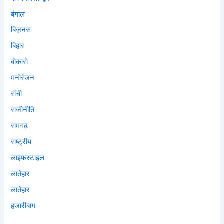
बंगाल
बिज़नस
बिहार
बोकारो
मनोरंजन
राँची
राजीनीति
रामगढ़
राष्ट्रीय
लाइफस्टाइल
लातेहार
लातेहार
हजारीबाग