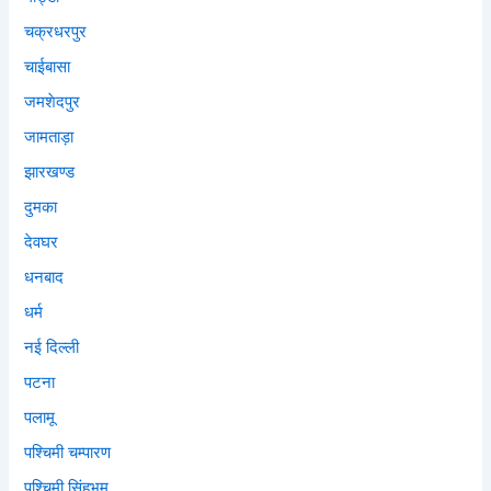
चक्रधरपुर
चाईबासा
जमशेदपुर
जामताड़ा
झारखण्ड
दुमका
देवघर
धनबाद
धर्म
नई दिल्ली
पटना
पलामू
पश्चिमी चम्पारण
पश्चिमी सिंहभूम