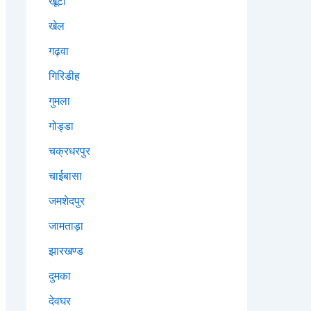
खूंटी
खेल
गढ़वा
गिरिडीह
गुमला
गोड्डा
चक्रधरपुर
चाईबासा
जमशेदपुर
जामताड़ा
झारखण्ड
दुमका
देवघर