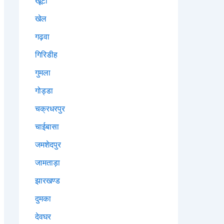
खूंटी
खेल
गढ़वा
गिरिडीह
गुमला
गोड्डा
चक्रधरपुर
चाईबासा
जमशेदपुर
जामताड़ा
झारखण्ड
दुमका
देवघर