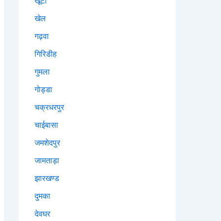
खूंटी
खेल
गढ़वा
गिरिडीह
गुमला
गोड्डा
चक्रधरपुर
चाईबासा
जमशेदपुर
जामताड़ा
झारखण्ड
दुमका
देवघर