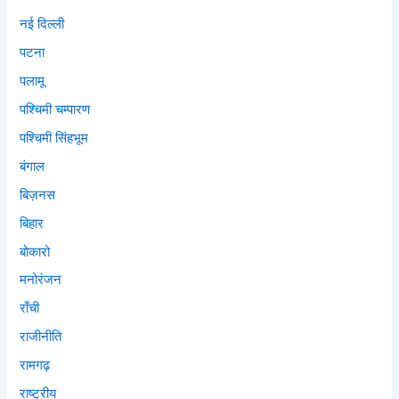
नई दिल्ली
पटना
पलामू
पश्चिमी चम्पारण
पश्चिमी सिंहभूम
बंगाल
बिज़नस
बिहार
बोकारो
मनोरंजन
राँची
राजीनीति
रामगढ़
राष्ट्रीय