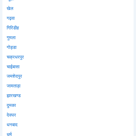
खेल
गढ़वा
गिरिडीह
गुमला
गोड्डा
चक्रधरपुर
चाईबासा
जमशेदपुर
जामताड़ा
झारखण्ड
दुमका
देवघर
धनबाद
धर्म