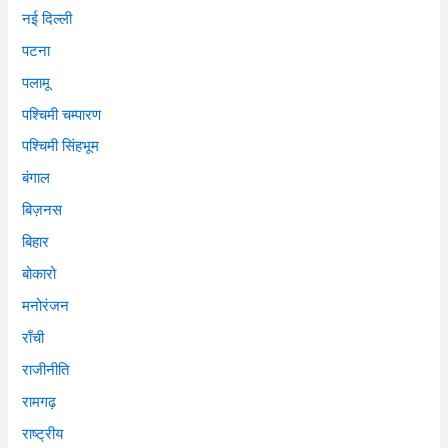
नई दिल्ली
पटना
पलामू
पश्चिमी चम्पारण
पश्चिमी सिंहभूम
बंगाल
बिज़नस
बिहार
बोकारो
मनोरंजन
राँची
राजीनीति
रामगढ़
राष्ट्रीय