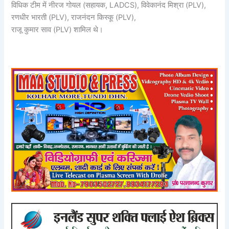
विधिक टीम में नीरज गोयल (सहायक, LADCS), विवेकानंद मिश्रा (PLV),
रणधीर भारती (PLV), राजनंदन किस्कू (PLV),
​राजू कुमार साव (PLV) शामिल थे।