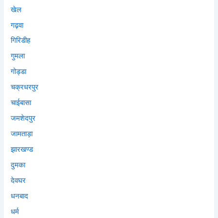
खेल
गढ़वा
गिरिडीह
गुमला
गोड्डा
चक्रधरपुर
चाईबासा
जमशेदपुर
जामताड़ा
झारखण्ड
दुमका
देवघर
धनबाद
धर्म