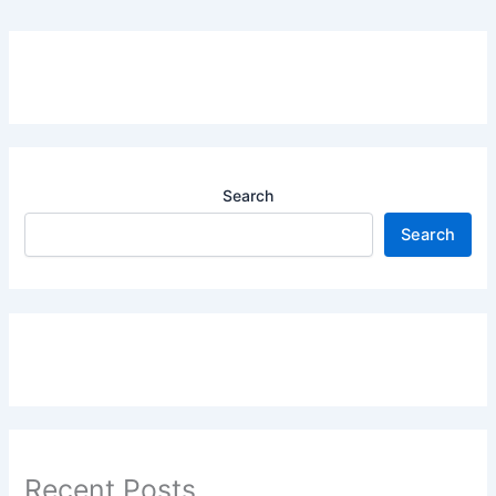
Search
Search
Recent Posts