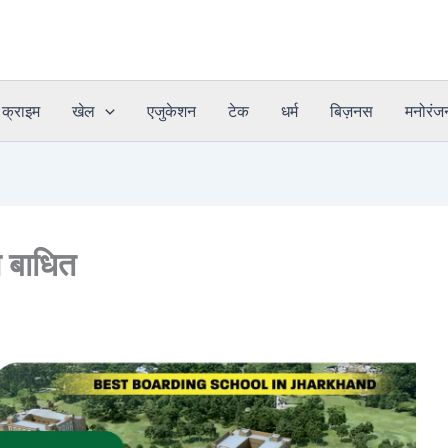
क्राइम
खेल
एजुकेशन
टेक
धर्म
बिज़नस
मनोरंज
न बाधित