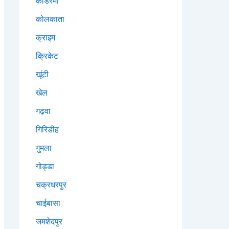
कोडरमा
कोलकाता
क्राइम
क्रिकेट
खूंटी
खेल
गढ़वा
गिरिडीह
गुमला
गोड्डा
चक्रधरपुर
चाईबासा
जमशेदपुर