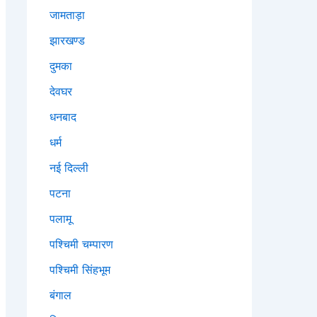
जामताड़ा
झारखण्ड
दुमका
देवघर
धनबाद
धर्म
नई दिल्ली
पटना
पलामू
पश्चिमी चम्पारण
पश्चिमी सिंहभूम
बंगाल