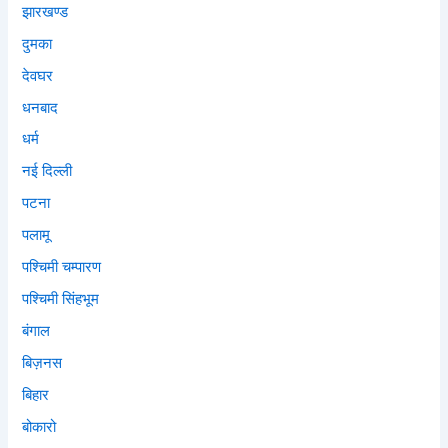
झारखण्ड
दुमका
देवघर
धनबाद
धर्म
नई दिल्ली
पटना
पलामू
पश्चिमी चम्पारण
पश्चिमी सिंहभूम
बंगाल
बिज़नस
बिहार
बोकारो