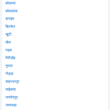
कोडरमा
कोलकाता
क्राइम
क्रिकेट
खूंटी
खेल
गढ़वा
गिरिडीह
गुमला
गोड्डा
चक्रधरपुर
चाईबासा
जमशेदपुर
जामताड़ा