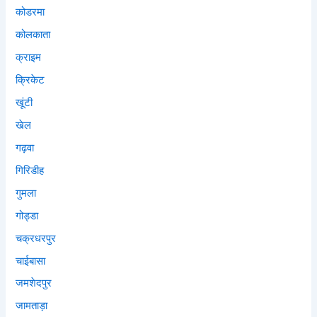
कोडरमा
कोलकाता
क्राइम
क्रिकेट
खूंटी
खेल
गढ़वा
गिरिडीह
गुमला
गोड्डा
चक्रधरपुर
चाईबासा
जमशेदपुर
जामताड़ा