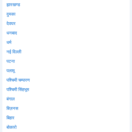
झारखण्ड
दुमका
देवघर
धनबाद
धर्म
नई दिल्ली
पटना
पलामू
पश्चिमी चम्पारण
पश्चिमी सिंहभूम
बंगाल
बिज़नस
बिहार
बोकारो