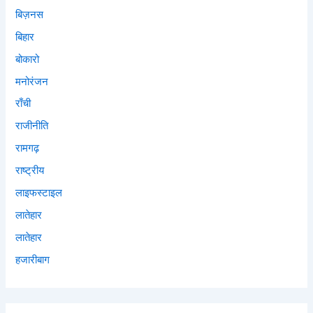
बिज़नस
बिहार
बोकारो
मनोरंजन
राँची
राजीनीति
रामगढ़
राष्ट्रीय
लाइफस्टाइल
लातेहार
लातेहार
हजारीबाग