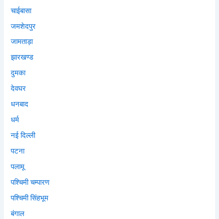
चाईबासा
जमशेदपुर
जामताड़ा
झारखण्ड
दुमका
देवघर
धनबाद
धर्म
नई दिल्ली
पटना
पलामू
पश्चिमी चम्पारण
पश्चिमी सिंहभूम
बंगाल