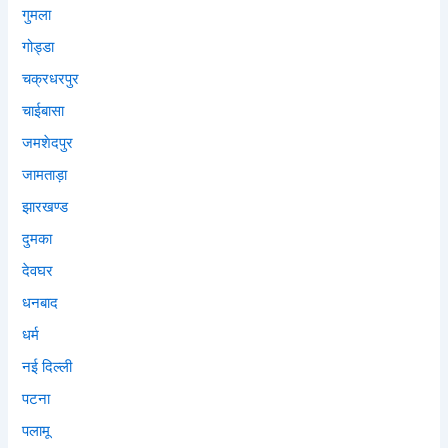
गुमला
गोड्डा
चक्रधरपुर
चाईबासा
जमशेदपुर
जामताड़ा
झारखण्ड
दुमका
देवघर
धनबाद
धर्म
नई दिल्ली
पटना
पलामू