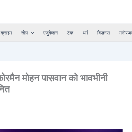
क्राइम
खेल
एजुकेशन
टेक
धर्म
बिज़नस
मनोरंज
फोरमैन मोहन पासवान को भावभीनी
नित