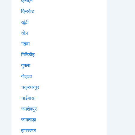
क्राइम
क्रिकेट
खूंटी
खेल
गढ़वा
गिरिडीह
गुमला
गोड्डा
चक्रधरपुर
चाईबासा
जमशेदपुर
जामताड़ा
झारखण्ड