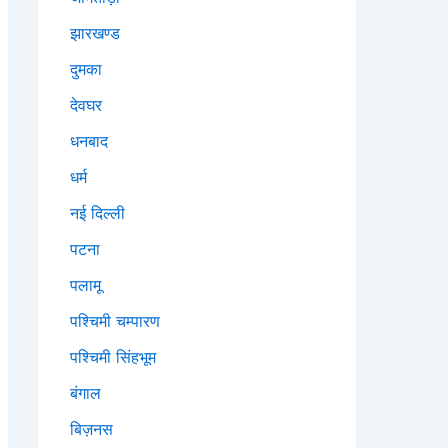
झारखण्ड
दुमका
देवघर
धनबाद
धर्म
नई दिल्ली
पटना
पलामू
पश्चिमी चम्पारण
पश्चिमी सिंहभूम
बंगाल
बिज़नस