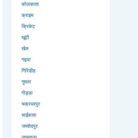
कोलकाता
क्राइम
क्रिकेट
खूंटी
खेल
गढ़वा
गिरिडीह
गुमला
गोड्डा
चक्रधरपुर
चाईबासा
जमशेदपुर
जामताड़ा