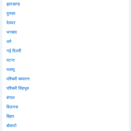
झारखण्ड
दुमका
देवघर
धनबाद
धर्म
नई दिल्ली
पटना
पलामू
पश्चिमी चम्पारण
पश्चिमी सिंहभूम
बंगाल
बिज़नस
बिहार
बोकारो