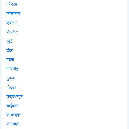
कोडरमा
कोलकाता
क्राइम
क्रिकेट
खूंटी
खेल
गढ़वा
गिरिडीह
गुमला
गोड्डा
चक्रधरपुर
चाईबासा
जमशेदपुर
जामताड़ा