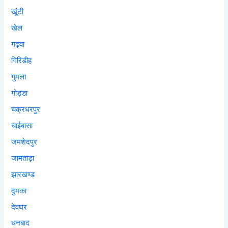
खूंटी
खेल
गढ़वा
गिरिडीह
गुमला
गोड्डा
चक्रधरपुर
चाईबासा
जमशेदपुर
जामताड़ा
झारखण्ड
दुमका
देवघर
धनबाद