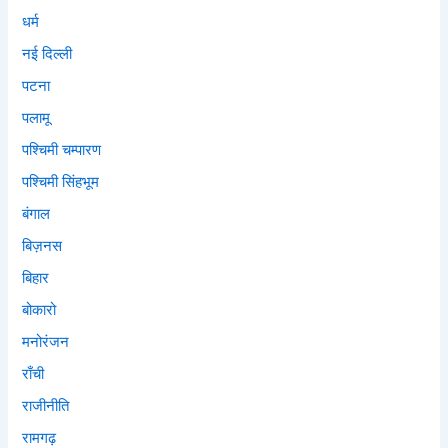
धर्म
नई दिल्ली
पटना
पलामू
पश्चिमी चम्पारण
पश्चिमी सिंहभूम
बंगाल
बिज़नस
बिहार
बोकारो
मनोरंजन
राँची
राजीनीति
रामगढ़