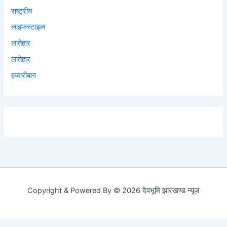
राष्ट्रीय
लाइफस्टाइल
लातेहार
लातेहार
हजारीबाग
Copyright & Powered By © 2026 देवभूमि झारखण्ड न्यूज
Social media & sharing icons powered by
UltimatelySocial