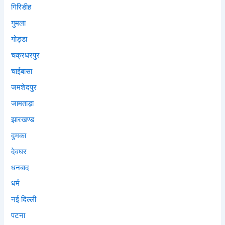
गिरिडीह
गुमला
गोड्डा
चक्रधरपुर
चाईबासा
जमशेदपुर
जामताड़ा
झारखण्ड
दुमका
देवघर
धनबाद
धर्म
नई दिल्ली
पटना