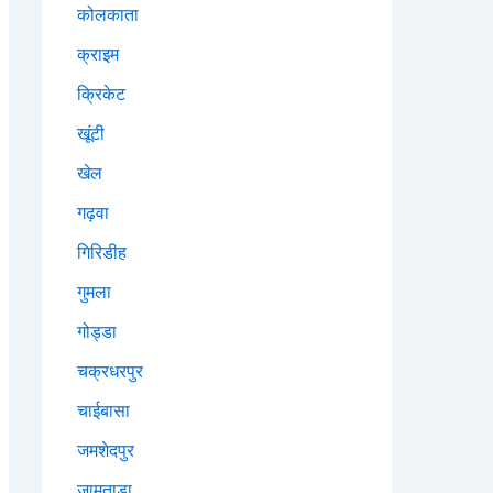
कोलकाता
क्राइम
क्रिकेट
खूंटी
खेल
गढ़वा
गिरिडीह
गुमला
गोड्डा
चक्रधरपुर
चाईबासा
जमशेदपुर
जामताड़ा