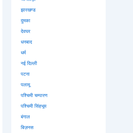
झारखण्ड
दुमका
देवघर
धनबाद
धर्म
नई दिल्ली
पटना
पलामू
पश्चिमी चम्पारण
पश्चिमी सिंहभूम
बंगाल
बिज़नस