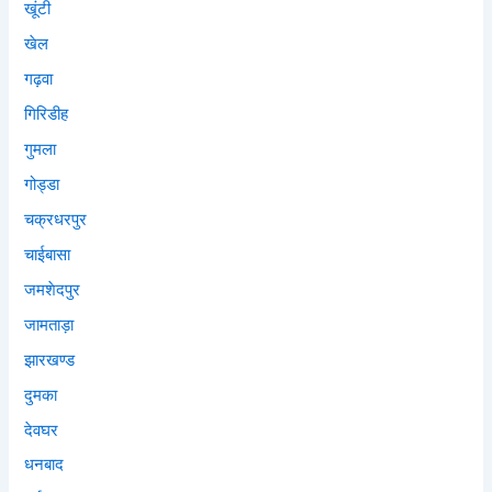
खूंटी
खेल
गढ़वा
गिरिडीह
गुमला
गोड्डा
चक्रधरपुर
चाईबासा
जमशेदपुर
जामताड़ा
झारखण्ड
दुमका
देवघर
धनबाद