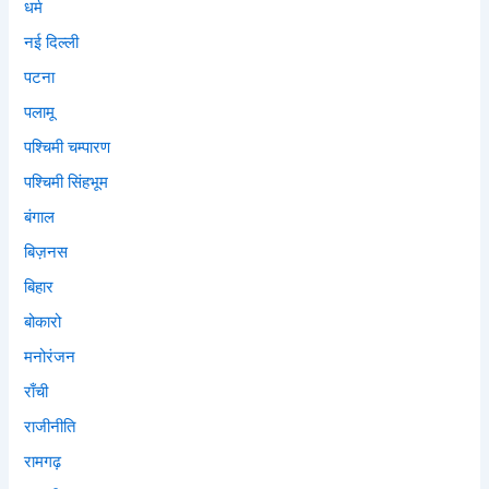
धर्म
नई दिल्ली
पटना
पलामू
पश्चिमी चम्पारण
पश्चिमी सिंहभूम
बंगाल
बिज़नस
बिहार
बोकारो
मनोरंजन
राँची
राजीनीति
रामगढ़