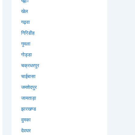
खूंटी
खेल
गढ़वा
गिरिडीह
गुमला
गोड्डा
चक्रधरपुर
चाईबासा
जमशेदपुर
जामताड़ा
झारखण्ड
दुमका
देवघर